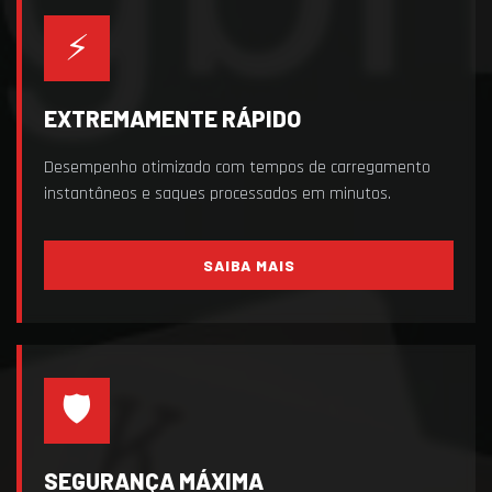
⚡
EXTREMAMENTE RÁPIDO
Desempenho otimizado com tempos de carregamento
instantâneos e saques processados em minutos.
SAIBA MAIS
🛡️
SEGURANÇA MÁXIMA