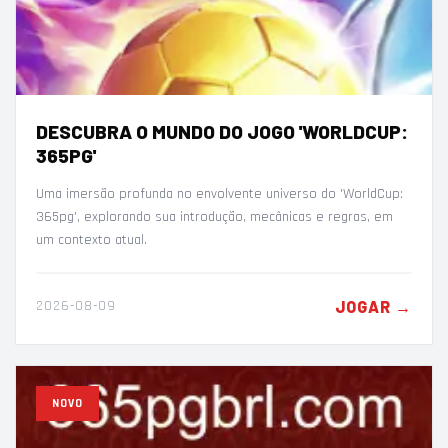
DESCUBRA O MUNDO DO JOGO 'WORLDCUP:
365PG'
Uma imersão profunda no envolvente universo do 'WorldCup:
365pg', explorando sua introdução, mecânicas e regras, em
um contexto atual.
2026-08-09
JOGAR →
NOVO