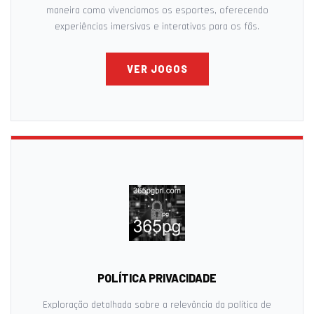
maneira como vivenciamos os esportes, oferecendo
experiências imersivas e interativas para os fãs.
VER JOGOS
POLÍTICA PRIVACIDADE
Exploração detalhada sobre a relevância da política de