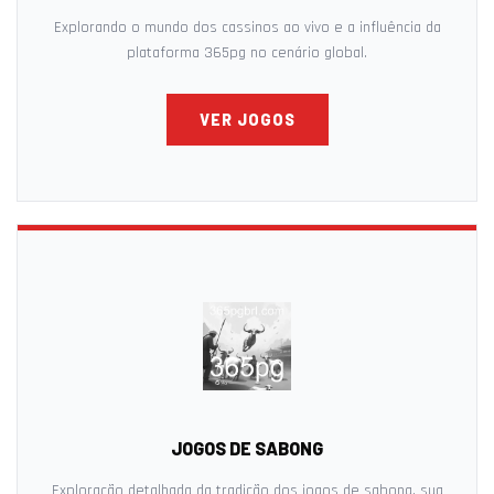
Explorando o mundo dos cassinos ao vivo e a influência da
plataforma 365pg no cenário global.
VER JOGOS
JOGOS DE SABONG
Exploração detalhada da tradição dos jogos de sabong, sua