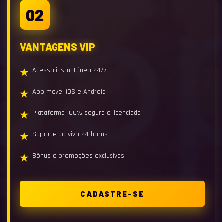
02
VANTAGENS VIP
Acesso instantâneo 24/7
★
App móvel iOS e Android
★
Plataforma 100% segura e licenciada
★
Suporte ao vivo 24 horas
★
Bônus e promoções exclusivas
★
CADASTRE-SE