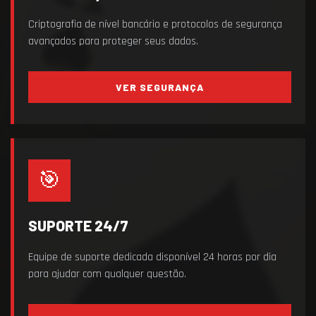
Criptografia de nível bancário e protocolos de segurança
avançados para proteger seus dados.
VER SEGURANÇA
🎯
SUPORTE 24/7
Equipe de suporte dedicada disponível 24 horas por dia
para ajudar com qualquer questão.