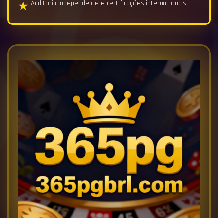
Auditoria independente e certificações internacionais
★