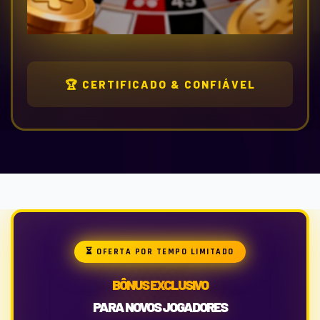
🏆 CERTIFICADO & CONFIÁVEL
⏳ OFERTA POR TEMPO LIMITADO
BÔNUS EXCLUSIVO
PARA NOVOS JOGADORES