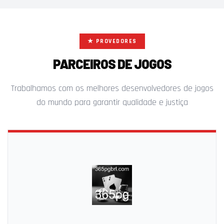
★ PROVEDORES
PARCEIROS DE JOGOS
Trabalhamos com os melhores desenvolvedores de jogos
do mundo para garantir qualidade e justiça