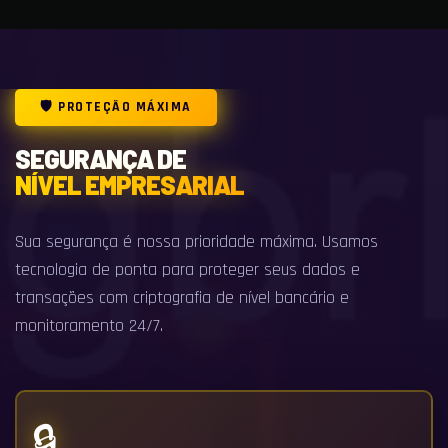
🛡️ PROTEÇÃO MÁXIMA
SEGURANÇA DE
NÍVEL EMPRESARIAL
Sua segurança é nossa prioridade máxima. Usamos
tecnologia de ponta para proteger seus dados e
transações com criptografia de nível bancário e
monitoramento 24/7.
🔒